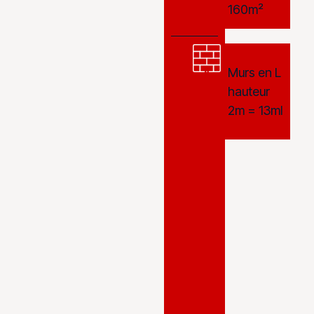
160m²
Murs en L
hauteur
2m = 13ml